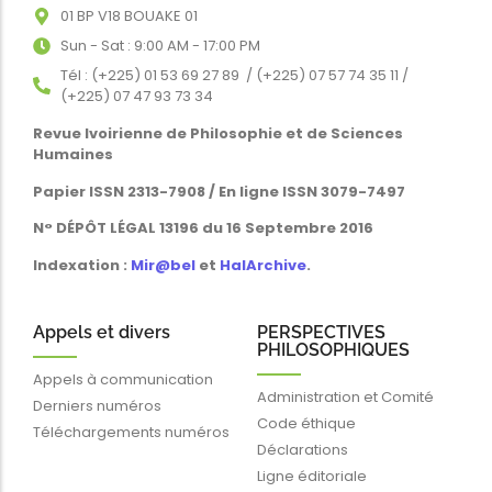
01 BP V18 BOUAKE 01
Sun - Sat : 9:00 AM - 17:00 PM
Tél : (+225) 01 53 69 27 89 / (+225) 07 57 74 35 11 /
(+225) 07 47 93 73 34
Revue Ivoirienne de Philosophie et de Sciences
Humaines
Papier ISSN 2313-7908 / En ligne ISSN 3079-7497
N° DÉPÔT LÉGAL 13196 du 16 Septembre 2016
Indexation :
Mir@bel
et
HalArchive
.
Appels et divers
PERSPECTIVES
PHILOSOPHIQUES
Appels à communication
Administration et Comité
Derniers numéros
Code éthique
Téléchargements numéros
Déclarations
Ligne éditoriale