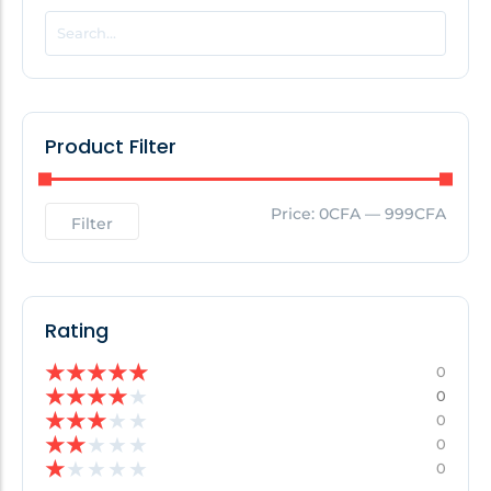
POPULAR THIS WEEK
No Posts Found!
Product Filter
EDITOR'S PICK
Price:
0CFA
—
999CFA
Filter
No Posts Found!
Rating
★
★
★
★
★
0
★
★
★
★
★
0
★
★
★
★
★
0
★
★
★
★
★
0
★
★
★
★
★
0