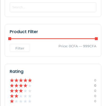
POPULAR THIS WEEK
No Posts Found!
Product Filter
EDITOR'S PICK
Price:
0CFA
—
999CFA
Filter
No Posts Found!
Rating
★
★
★
★
★
0
★
★
★
★
★
0
★
★
★
★
★
0
★
★
★
★
★
0
★
★
★
★
★
0