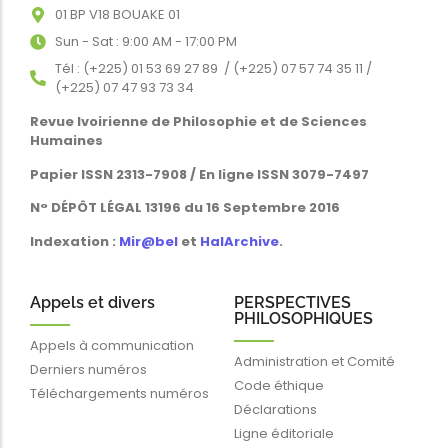
01 BP V18 BOUAKE 01
Sun - Sat : 9:00 AM - 17:00 PM
Tél : (+225) 01 53 69 27 89 / (+225) 07 57 74 35 11 /
(+225) 07 47 93 73 34
Revue Ivoirienne de Philosophie et de Sciences
Humaines
Papier ISSN 2313-7908 / En ligne ISSN 3079-7497
N° DÉPÔT LÉGAL 13196 du 16 Septembre 2016
Indexation :
Mir@bel
et
HalArchive
.
Appels et divers
PERSPECTIVES
PHILOSOPHIQUES
Appels à communication
Administration et Comité
Derniers numéros
Code éthique
Téléchargements numéros
Déclarations
Ligne éditoriale