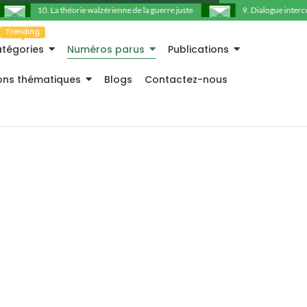
10. La théorie walzérienne de la guerre juste
9. Dialogue intercult
Trending
tégories
Numéros parus
Publications
ions thématiques
Blogs
Contactez-nous