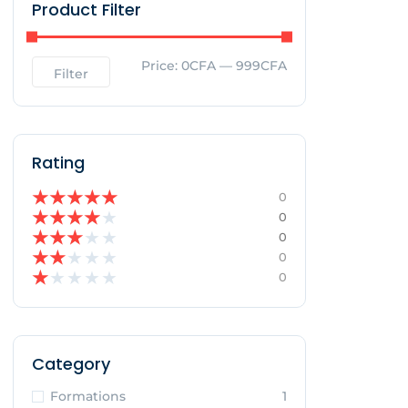
Product Filter
Price:
0CFA
—
999CFA
Filter
Rating
★
★
★
★
★
0
★
★
★
★
★
0
★
★
★
★
★
0
★
★
★
★
★
0
★
★
★
★
★
0
Category
Formations
1