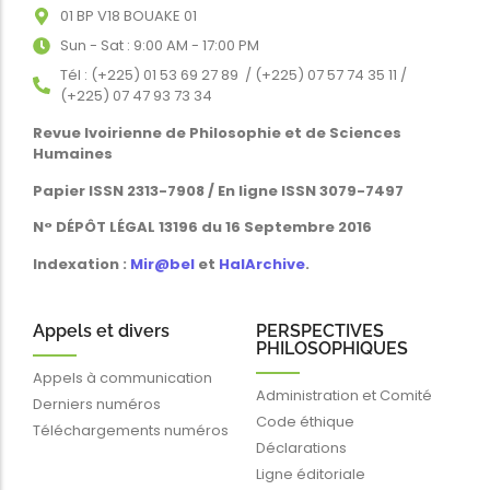
01 BP V18 BOUAKE 01
Sun - Sat : 9:00 AM - 17:00 PM
Tél : (+225) 01 53 69 27 89 / (+225) 07 57 74 35 11 /
(+225) 07 47 93 73 34
Revue Ivoirienne de Philosophie et de Sciences
Humaines
Papier ISSN 2313-7908 / En ligne ISSN 3079-7497
N° DÉPÔT LÉGAL 13196 du 16 Septembre 2016
Indexation :
Mir@bel
et
HalArchive
.
Appels et divers
PERSPECTIVES
PHILOSOPHIQUES
Appels à communication
Administration et Comité
Derniers numéros
Code éthique
Téléchargements numéros
Déclarations
Ligne éditoriale