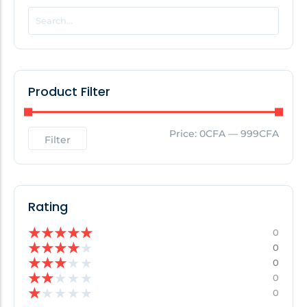
POPULAR THIS WEEK
No Posts Found!
Product Filter
EDITOR'S PICK
Price:
0CFA
—
999CFA
Filter
No Posts Found!
Rating
★
★
★
★
★
0
★
★
★
★
★
0
★
★
★
★
★
0
★
★
★
★
★
0
★
★
★
★
★
0