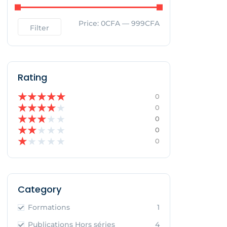
Price:
0CFA
—
999CFA
Filter
Rating
★
★
★
★
★
0
★
★
★
★
★
0
★
★
★
★
★
0
★
★
★
★
★
0
★
★
★
★
★
0
Category
Formations
1
Publications Hors séries
4