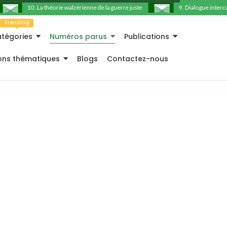
10. La théorie walzérienne de la guerre juste
9. Dialogue intercultu
Trending
tégories
Numéros parus
Publications
ions thématiques
Blogs
Contactez-nous