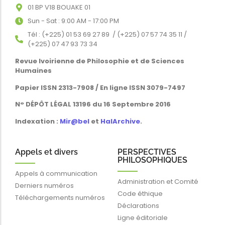
01 BP V18 BOUAKE 01
Sun - Sat : 9:00 AM - 17:00 PM
Tél : (+225) 01 53 69 27 89 / (+225) 07 57 74 35 11 /
(+225) 07 47 93 73 34
Revue Ivoirienne de Philosophie et de Sciences
Humaines
Papier ISSN 2313-7908 / En ligne ISSN 3079-7497
N° DÉPÔT LÉGAL 13196 du 16 Septembre 2016
Indexation :
Mir@bel
et
HalArchive
.
Appels et divers
PERSPECTIVES
PHILOSOPHIQUES
Appels à communication
Administration et Comité
Derniers numéros
Code éthique
Téléchargements numéros
Déclarations
Ligne éditoriale