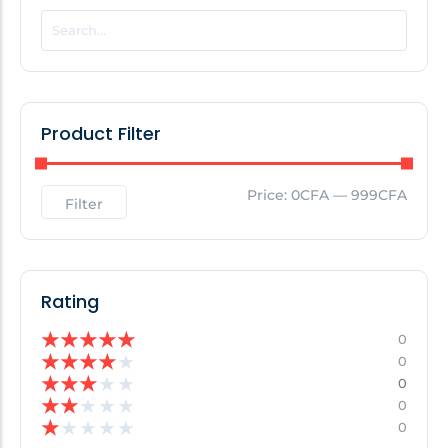
POPULAR THIS WEEK
No Posts Found!
Product Filter
EDITOR'S PICK
Price:
0CFA
—
999CFA
Filter
No Posts Found!
Rating
★
★
★
★
★
0
★
★
★
★
★
0
★
★
★
★
★
0
★
★
★
★
★
0
★
★
★
★
★
0