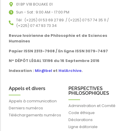
01 BP V18 BOUAKE 01
Sun - Sat : 9:00 AM - 17:00 PM
Tél : (+225) 01 53 69 27 89 / (+225) 07 57 74 35 11 /
(+225) 07 47 93 73 34
Revue Ivoirienne de Philosophie et de Sciences
Humaines
Papier ISSN 2313-7908 / En ligne ISSN 3079-7497
N° DÉPÔT LÉGAL 13196 du 16 Septembre 2016
Indexation :
Mir@bel
et
HalArchive
.
Appels et divers
PERSPECTIVES
PHILOSOPHIQUES
Appels à communication
Administration et Comité
Derniers numéros
Code éthique
Téléchargements numéros
Déclarations
Ligne éditoriale