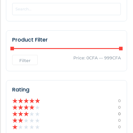
POPULAR THIS WEEK
No Posts Found!
Product Filter
EDITOR'S PICK
Price:
0CFA
—
999CFA
Filter
No Posts Found!
Rating
★
★
★
★
★
0
★
★
★
★
★
0
★
★
★
★
★
0
★
★
★
★
★
0
★
★
★
★
★
0