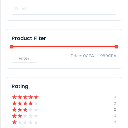
POPULAR THIS WEEK
No Posts Found!
Product Filter
EDITOR'S PICK
Price:
0CFA
—
999CFA
Filter
No Posts Found!
Rating
★
★
★
★
★
0
★
★
★
★
★
0
★
★
★
★
★
0
★
★
★
★
★
0
★
★
★
★
★
0