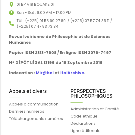
01 BP V18 BOUAKE 01
Sun - Sat : 9:00 AM - 17:00 PM
Tél : (+225) 01 53 69 27 89 / (+225) 07 57 74 35 11 /
(+225) 07 47 93 73 34
Revue Ivoirienne de Philosophie et de Sciences
Humaines
Papier ISSN 2313-7908 / En ligne ISSN 3079-7497
N° DÉPÔT LÉGAL 13196 du 16 Septembre 2016
Indexation :
Mir@bel
et
HalArchive
.
Appels et divers
PERSPECTIVES
PHILOSOPHIQUES
Appels à communication
Administration et Comité
Derniers numéros
Code éthique
Téléchargements numéros
Déclarations
Ligne éditoriale