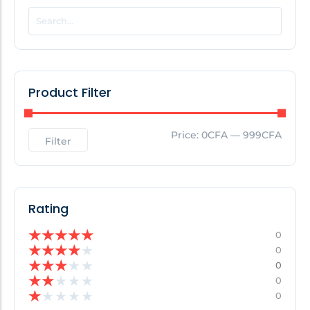
POPULAR THIS WEEK
No Posts Found!
Product Filter
EDITOR'S PICK
Price:
0CFA
—
999CFA
Filter
No Posts Found!
Rating
★
★
★
★
★
0
★
★
★
★
★
0
★
★
★
★
★
0
★
★
★
★
★
0
★
★
★
★
★
0