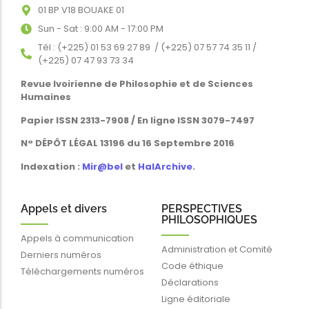
01 BP V18 BOUAKE 01
Sun - Sat : 9:00 AM - 17:00 PM
Tél : (+225) 01 53 69 27 89 / (+225) 07 57 74 35 11 /
(+225) 07 47 93 73 34
Revue Ivoirienne de Philosophie et de Sciences
Humaines
Papier ISSN 2313-7908 / En ligne ISSN 3079-7497
N° DÉPÔT LÉGAL 13196 du 16 Septembre 2016
Indexation :
Mir@bel
et
HalArchive
.
Appels et divers
PERSPECTIVES
PHILOSOPHIQUES
Appels à communication
Administration et Comité
Derniers numéros
Code éthique
Téléchargements numéros
Déclarations
Ligne éditoriale