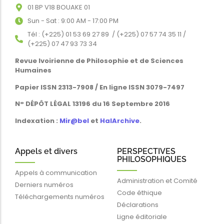
01 BP V18 BOUAKE 01
Sun - Sat : 9:00 AM - 17:00 PM
Tél : (+225) 01 53 69 27 89 / (+225) 07 57 74 35 11 /
(+225) 07 47 93 73 34
Revue Ivoirienne de Philosophie et de Sciences
Humaines
Papier ISSN 2313-7908 / En ligne ISSN 3079-7497
N° DÉPÔT LÉGAL 13196 du 16 Septembre 2016
Indexation :
Mir@bel
et
HalArchive
.
Appels et divers
PERSPECTIVES
PHILOSOPHIQUES
Appels à communication
Administration et Comité
Derniers numéros
Code éthique
Téléchargements numéros
Déclarations
Ligne éditoriale