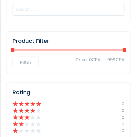
POPULAR THIS WEEK
No Posts Found!
Product Filter
EDITOR'S PICK
Price:
0CFA
—
999CFA
Filter
No Posts Found!
Rating
★
★
★
★
★
0
★
★
★
★
★
0
★
★
★
★
★
0
★
★
★
★
★
0
★
★
★
★
★
0