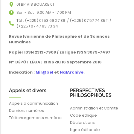
01 BP V18 BOUAKE 01
Sun - Sat : 9:00 AM - 17:00 PM
Tél : (+225) 01 53 69 27 89 / (+225) 07 57 74 35 11 /
(+225) 07 47 93 73 34
Revue Ivoirienne de Philosophie et de Sciences
Humaines
Papier ISSN 2313-7908 / En ligne ISSN 3079-7497
N° DÉPÔT LÉGAL 13196 du 16 Septembre 2016
Indexation :
Mir@bel
et
HalArchive
.
Appels et divers
PERSPECTIVES
PHILOSOPHIQUES
Appels à communication
Administration et Comité
Derniers numéros
Code éthique
Téléchargements numéros
Déclarations
Ligne éditoriale