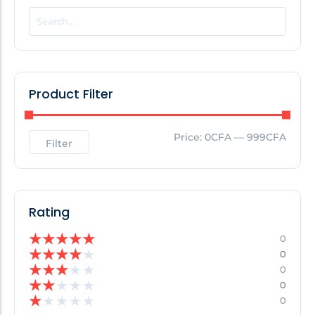
POPULAR THIS WEEK
No Posts Found!
Product Filter
EDITOR'S PICK
Price:
0CFA
—
999CFA
Filter
No Posts Found!
Rating
★
★
★
★
★
0
★
★
★
★
★
0
★
★
★
★
★
0
★
★
★
★
★
0
★
★
★
★
★
0