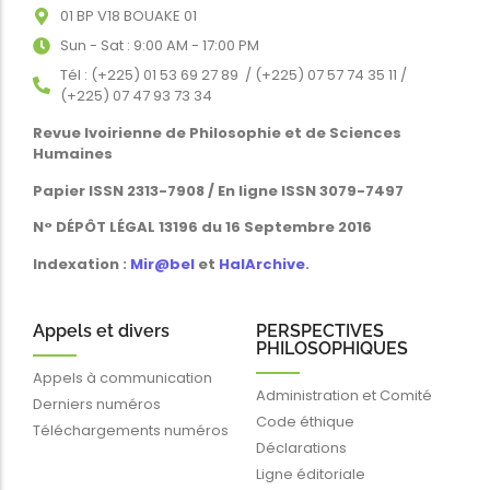
01 BP V18 BOUAKE 01
Sun - Sat : 9:00 AM - 17:00 PM
Tél : (+225) 01 53 69 27 89 / (+225) 07 57 74 35 11 /
(+225) 07 47 93 73 34
Revue Ivoirienne de Philosophie et de Sciences
Humaines
Papier ISSN 2313-7908 / En ligne ISSN 3079-7497
N° DÉPÔT LÉGAL 13196 du 16 Septembre 2016
Indexation :
Mir@bel
et
HalArchive
.
Appels et divers
PERSPECTIVES
PHILOSOPHIQUES
Appels à communication
Administration et Comité
Derniers numéros
Code éthique
Téléchargements numéros
Déclarations
Ligne éditoriale