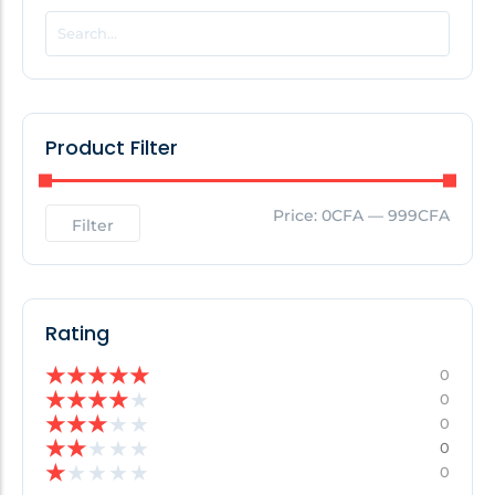
POPULAR THIS WEEK
No Posts Found!
Product Filter
EDITOR'S PICK
Price:
0CFA
—
999CFA
Filter
No Posts Found!
Rating
★
★
★
★
★
0
★
★
★
★
★
0
★
★
★
★
★
0
★
★
★
★
★
0
★
★
★
★
★
0