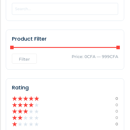
POPULAR THIS WEEK
No Posts Found!
Product Filter
EDITOR'S PICK
Price:
0CFA
—
999CFA
Filter
No Posts Found!
Rating
★
★
★
★
★
0
★
★
★
★
★
0
★
★
★
★
★
0
★
★
★
★
★
0
★
★
★
★
★
0