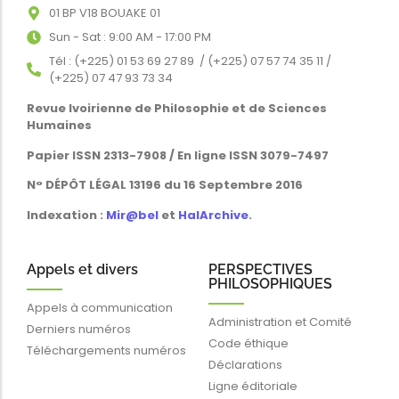
01 BP V18 BOUAKE 01
Sun - Sat : 9:00 AM - 17:00 PM
Tél : (+225) 01 53 69 27 89 / (+225) 07 57 74 35 11 /
(+225) 07 47 93 73 34
Revue Ivoirienne de Philosophie et de Sciences
Humaines
Papier ISSN 2313-7908 / En ligne ISSN 3079-7497
N° DÉPÔT LÉGAL 13196 du 16 Septembre 2016
Indexation :
Mir@bel
et
HalArchive
.
Appels et divers
PERSPECTIVES
PHILOSOPHIQUES
Appels à communication
Administration et Comité
Derniers numéros
Code éthique
Téléchargements numéros
Déclarations
Ligne éditoriale