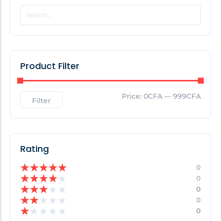
POPULAR THIS WEEK
No Posts Found!
Product Filter
EDITOR'S PICK
Price:
0CFA
—
999CFA
Filter
No Posts Found!
Rating
★
★
★
★
★
0
★
★
★
★
★
0
★
★
★
★
★
0
★
★
★
★
★
0
★
★
★
★
★
0