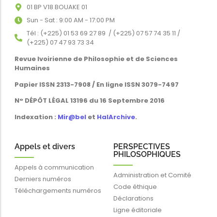
01 BP V18 BOUAKE 01
Sun - Sat : 9:00 AM - 17:00 PM
Tél : (+225) 01 53 69 27 89 / (+225) 07 57 74 35 11 /
(+225) 07 47 93 73 34
Revue Ivoirienne de Philosophie et de Sciences
Humaines
Papier ISSN 2313-7908 / En ligne ISSN 3079-7497
N° DÉPÔT LÉGAL 13196 du 16 Septembre 2016
Indexation :
Mir@bel
et
HalArchive
.
Appels et divers
PERSPECTIVES
PHILOSOPHIQUES
Appels à communication
Administration et Comité
Derniers numéros
Code éthique
Téléchargements numéros
Déclarations
Ligne éditoriale