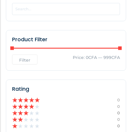
POPULAR THIS WEEK
No Posts Found!
Product Filter
EDITOR'S PICK
Price:
0CFA
—
999CFA
Filter
No Posts Found!
Rating
★
★
★
★
★
0
★
★
★
★
★
0
★
★
★
★
★
0
★
★
★
★
★
0
★
★
★
★
★
0