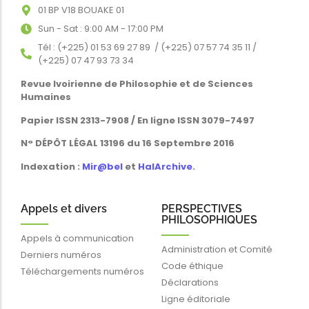
01 BP V18 BOUAKE 01
Sun - Sat : 9:00 AM - 17:00 PM
Tél : (+225) 01 53 69 27 89 / (+225) 07 57 74 35 11 /
(+225) 07 47 93 73 34
Revue Ivoirienne de Philosophie et de Sciences
Humaines
Papier ISSN 2313-7908 / En ligne ISSN 3079-7497
N° DÉPÔT LÉGAL 13196 du 16 Septembre 2016
Indexation :
Mir@bel
et
HalArchive
.
Appels et divers
PERSPECTIVES
PHILOSOPHIQUES
Appels à communication
Administration et Comité
Derniers numéros
Code éthique
Téléchargements numéros
Déclarations
Ligne éditoriale