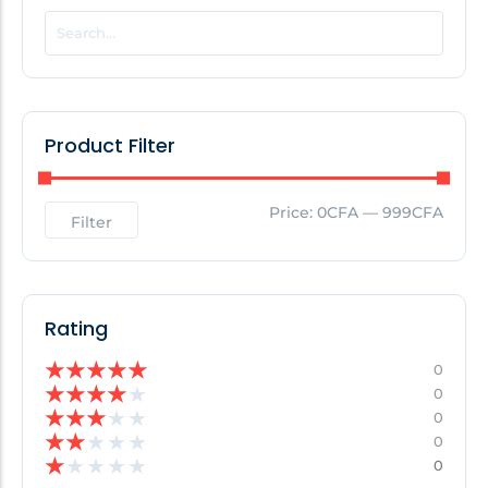
POPULAR THIS WEEK
No Posts Found!
Product Filter
EDITOR'S PICK
Price:
0CFA
—
999CFA
Filter
No Posts Found!
Rating
★
★
★
★
★
0
★
★
★
★
★
0
★
★
★
★
★
0
★
★
★
★
★
0
★
★
★
★
★
0