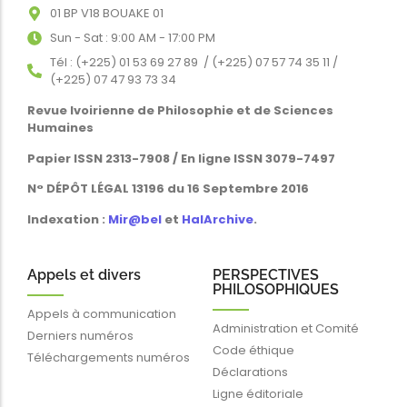
01 BP V18 BOUAKE 01
Sun - Sat : 9:00 AM - 17:00 PM
Tél : (+225) 01 53 69 27 89 / (+225) 07 57 74 35 11 /
(+225) 07 47 93 73 34
Revue Ivoirienne de Philosophie et de Sciences
Humaines
Papier ISSN 2313-7908 / En ligne ISSN 3079-7497
N° DÉPÔT LÉGAL 13196 du 16 Septembre 2016
Indexation :
Mir@bel
et
HalArchive
.
Appels et divers
PERSPECTIVES
PHILOSOPHIQUES
Appels à communication
Administration et Comité
Derniers numéros
Code éthique
Téléchargements numéros
Déclarations
Ligne éditoriale