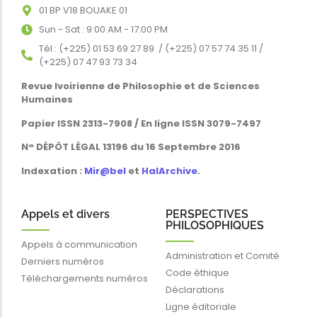
01 BP V18 BOUAKE 01
Sun - Sat : 9:00 AM - 17:00 PM
Tél : (+225) 01 53 69 27 89 / (+225) 07 57 74 35 11 /
(+225) 07 47 93 73 34
Revue Ivoirienne de Philosophie et de Sciences
Humaines
Papier ISSN 2313-7908 / En ligne ISSN 3079-7497
N° DÉPÔT LÉGAL 13196 du 16 Septembre 2016
Indexation :
Mir@bel
et
HalArchive
.
Appels et divers
PERSPECTIVES
PHILOSOPHIQUES
Appels à communication
Administration et Comité
Derniers numéros
Code éthique
Téléchargements numéros
Déclarations
Ligne éditoriale