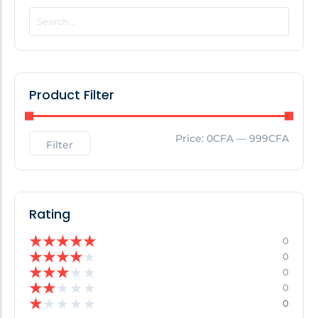
POPULAR THIS WEEK
No Posts Found!
Product Filter
EDITOR'S PICK
Price:
0CFA
—
999CFA
Filter
No Posts Found!
Rating
★
★
★
★
★
0
★
★
★
★
★
0
★
★
★
★
★
0
★
★
★
★
★
0
★
★
★
★
★
0