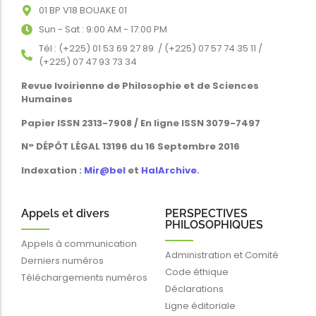
01 BP V18 BOUAKE 01
Sun - Sat : 9:00 AM - 17:00 PM
Tél : (+225) 01 53 69 27 89 / (+225) 07 57 74 35 11 /
(+225) 07 47 93 73 34
Revue Ivoirienne de Philosophie et de Sciences
Humaines
Papier ISSN 2313-7908 / En ligne ISSN 3079-7497
N° DÉPÔT LÉGAL 13196 du 16 Septembre 2016
Indexation :
Mir@bel
et
HalArchive
.
Appels et divers
PERSPECTIVES
PHILOSOPHIQUES
Appels à communication
Administration et Comité
Derniers numéros
Code éthique
Téléchargements numéros
Déclarations
Ligne éditoriale