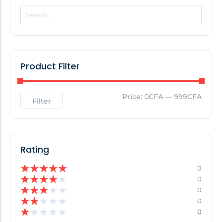
POPULAR THIS WEEK
No Posts Found!
Product Filter
EDITOR'S PICK
Price:
0CFA
—
999CFA
Filter
No Posts Found!
Rating
★
★
★
★
★
0
★
★
★
★
★
0
★
★
★
★
★
0
★
★
★
★
★
0
★
★
★
★
★
0