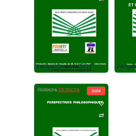
Add to Cart
Perspectives-hs2022
Perspe
55.00
CFA
70.00
CFA
Sale