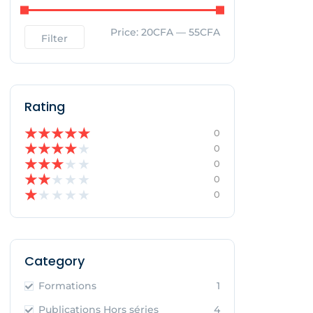
Price:
20CFA
—
55CFA
Filter
Rating
★
★
★
★
★
0
★
★
★
★
★
0
★
★
★
★
★
0
★
★
★
★
★
0
★
★
★
★
★
0
Category
Formations
1
Publications Hors séries
4