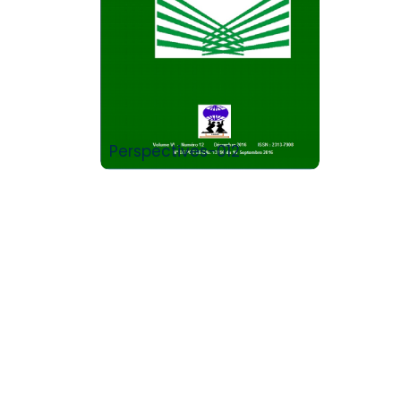
Buy Product
Perspectives-012