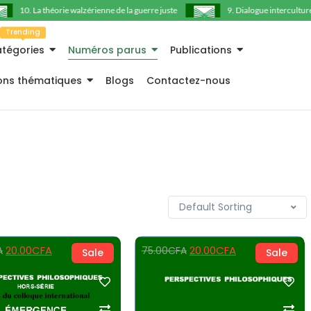
10. La théorie walzérienne de la guerre juste
9. Dialogue interculturel e
Trending
tégories
Numéros parus
Publications
ions thématiques
Blogs
Contactez-nous
20.00
CFA
20.00
CFA
A
75.00
CFA
Sale
Sale