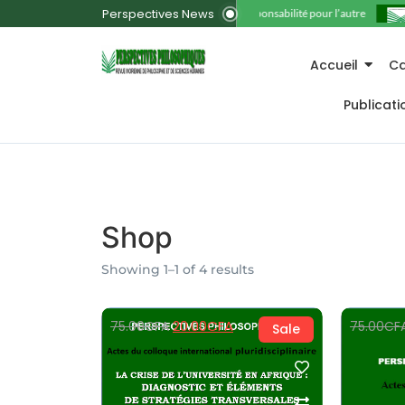
Perspectives News
11. La responsabilité pour l’autre
Accueil
Ca
Publicat
Shop
Showing 1–1 of 4 results
20.00
CFA
75.00
CFA
75.00
CF
Sale