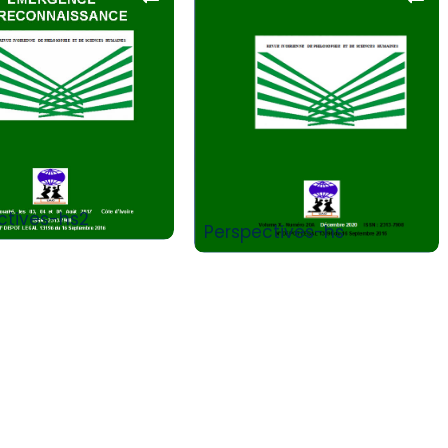
Add to Cart
Add to Cart
ctives-hs2
Perspectives-hs