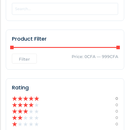
POPULAR THIS WEEK
No Posts Found!
Product Filter
EDITOR'S PICK
Price:
0CFA
—
999CFA
Filter
No Posts Found!
Rating
★
★
★
★
★
0
★
★
★
★
★
0
★
★
★
★
★
0
★
★
★
★
★
0
★
★
★
★
★
0