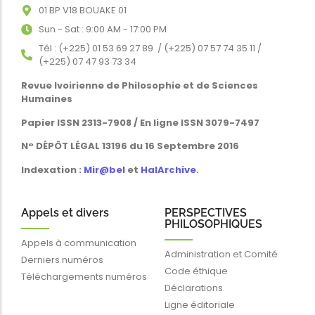
01 BP V18 BOUAKE 01
Sun - Sat : 9:00 AM - 17:00 PM
Tél : (+225) 01 53 69 27 89 / (+225) 07 57 74 35 11 /
(+225) 07 47 93 73 34
Revue Ivoirienne de Philosophie et de Sciences
Humaines
Papier ISSN 2313-7908 / En ligne ISSN 3079-7497
N° DÉPÔT LÉGAL 13196 du 16 Septembre 2016
Indexation :
Mir@bel
et
HalArchive
.
Appels et divers
PERSPECTIVES
PHILOSOPHIQUES
Appels à communication
Administration et Comité
Derniers numéros
Code éthique
Téléchargements numéros
Déclarations
Ligne éditoriale