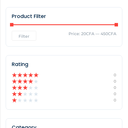
Product Filter
Price:
20CFA
—
450CFA
Filter
Rating
★
★
★
★
★
0
★
★
★
★
★
0
★
★
★
★
★
0
★
★
★
★
★
0
★
★
★
★
★
0
Category