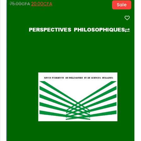
20.00
CFA
75.00
CFA
Sale
Add to Cart