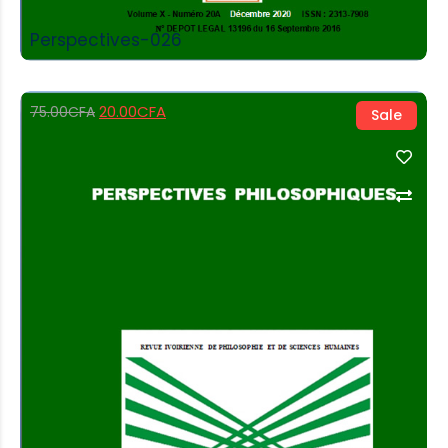
Perspectives-026
20.00
CFA
75.00
CFA
Sale
Add to Cart