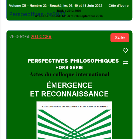
Perspectives-hs2022
20.00
CFA
75.00
CFA
Sale
Add to Cart