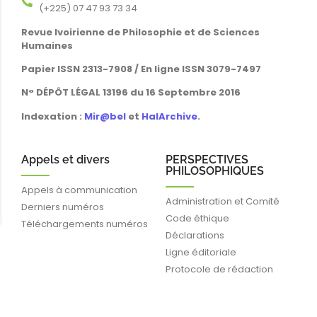
(+225) 07 47 93 73 34
Revue Ivoirienne de Philosophie et de Sciences
Humaines
Papier ISSN 2313-7908 / En ligne ISSN 3079-7497
N° DÉPÔT LÉGAL 13196 du 16 Septembre 2016
Indexation :
Mir@bel
et
HalArchive
.
Appels et divers
PERSPECTIVES
PHILOSOPHIQUES
Appels à communication
Administration et Comité
Derniers numéros
Code éthique
Téléchargements numéros
Déclarations
Ligne éditoriale
Protocole de rédaction
Liens rapides