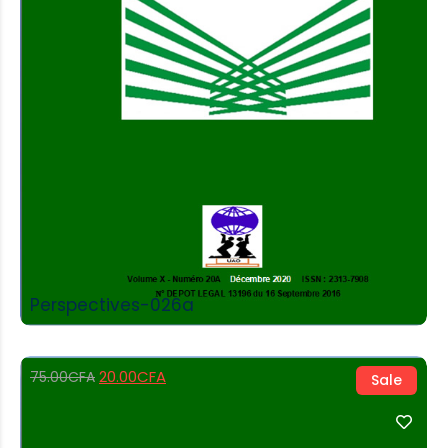
Add to Cart
Perspectives-026a
20.00
CFA
75.00
CFA
Sale