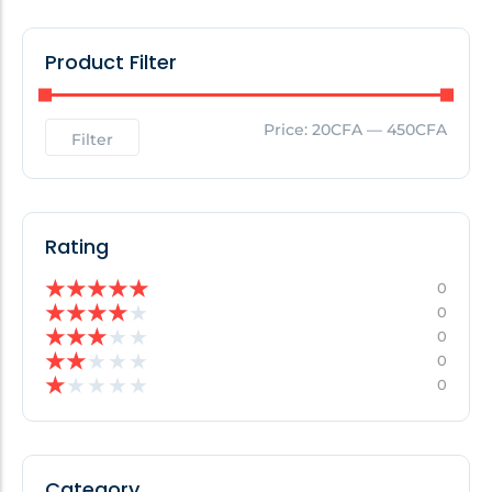
Product Filter
Price:
20CFA
—
450CFA
Filter
Rating
★
★
★
★
★
0
★
★
★
★
★
0
★
★
★
★
★
0
★
★
★
★
★
0
★
★
★
★
★
0
Category