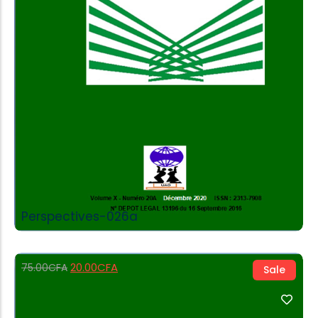
Add to Cart
Perspectives-026a
20.00
CFA
75.00
CFA
Sale