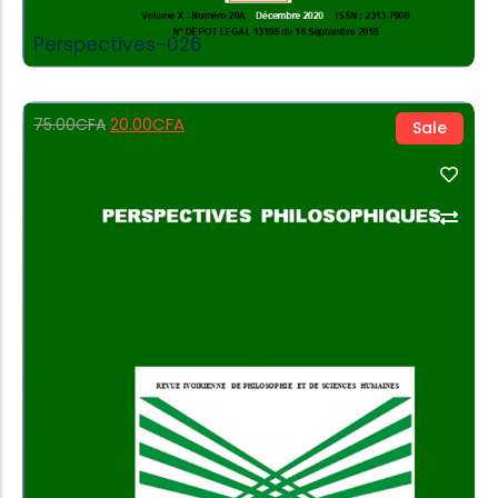
Perspectives-026
20.00
CFA
75.00
CFA
Sale
Add to Cart