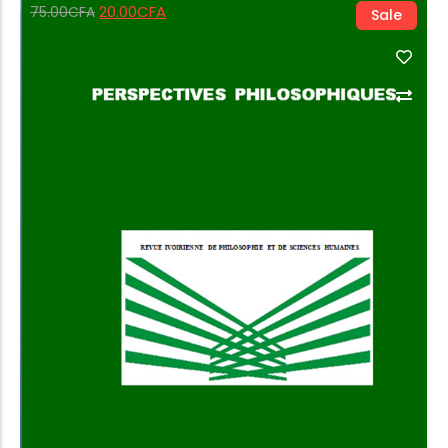
20.00
CFA
75.00
CFA
Sale
Add to Cart