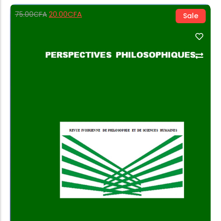
20.00
CFA
75.00
CFA
Sale
Add to Cart