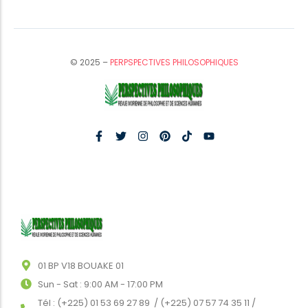
© 2025 –
PERPSPECTIVES PHILOSOPHIQUES
01 BP V18 BOUAKE 01
Sun - Sat : 9:00 AM - 17:00 PM
Tél : (+225) 01 53 69 27 89 / (+225) 07 57 74 35 11 /
(+225) 07 47 93 73 34