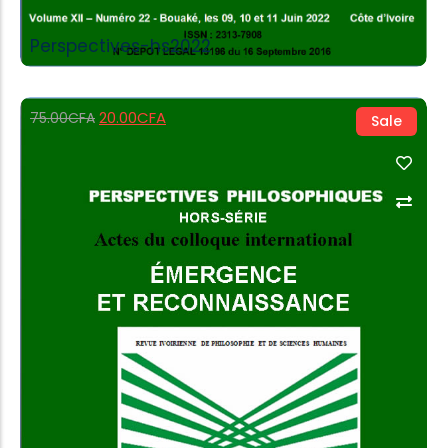
Perspectives-hs2022
20.00
CFA
75.00
CFA
Sale
Add to Cart