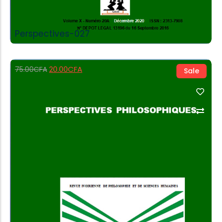
Perspectives-027
20.00
CFA
75.00
CFA
Sale
Add to Cart