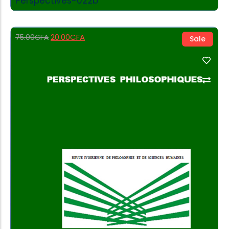
Perspectives-022b
20.00
CFA
75.00
CFA
Sale
Add to Cart