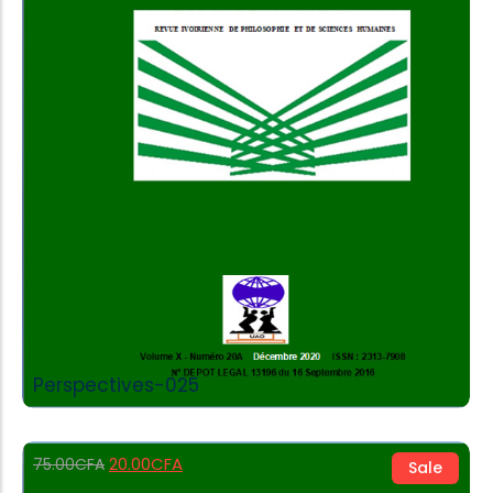
Add to Cart
Perspectives-025
20.00
CFA
75.00
CFA
Sale