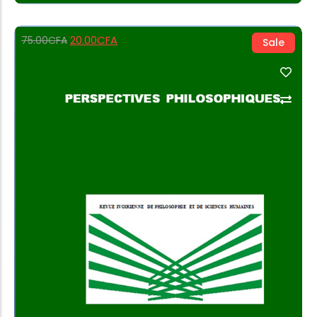
20.00
CFA
75.00
CFA
Sale
Add to Cart