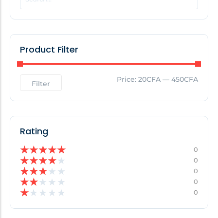
Product Filter
Price:
20CFA
—
450CFA
Filter
Rating
★
★
★
★
★
0
★
★
★
★
★
0
★
★
★
★
★
0
★
★
★
★
★
0
★
★
★
★
★
0