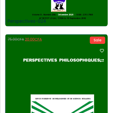
Perspectives-024
20.00
CFA
75.00
CFA
Sale
Add to Cart