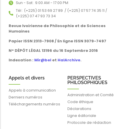
Tél : (+225) 01 53 69 27 89 / (+225) 07 57 74 35 11 /
(+225) 07 47 93 73 34
Revue Ivoirienne de Philosophie et de Sciences
Humaines
Papier ISSN 2313-7908 / En ligne ISSN 3079-7497
N° DÉPÔT LÉGAL 13196 du 16 Septembre 2016
Indexation :
Mir@bel
et
HalArchive
.
Appels et divers
PERSPECTIVES
PHILOSOPHIQUES
Appels à communication
Administration et Comité
Derniers numéros
Code éthique
Téléchargements numéros
Déclarations
Ligne éditoriale
Protocole de rédaction
Liens rapides