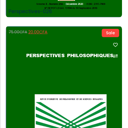
Perspectives-026
20.00
CFA
75.00
CFA
Sale
Add to Cart