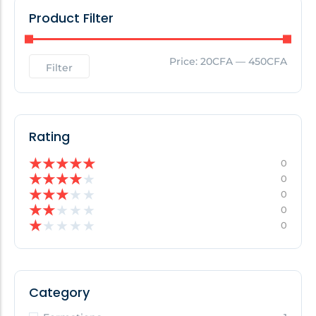
Product Filter
Price:
20CFA
—
450CFA
Filter
Rating
★
★
★
★
★
0
★
★
★
★
★
0
★
★
★
★
★
0
★
★
★
★
★
0
★
★
★
★
★
0
Category