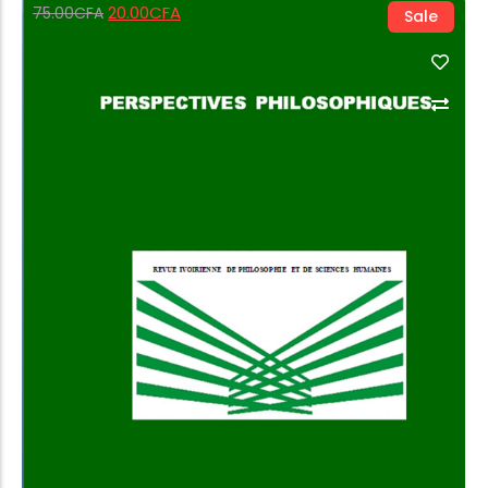
20.00
CFA
75.00
CFA
Sale
Add to Cart