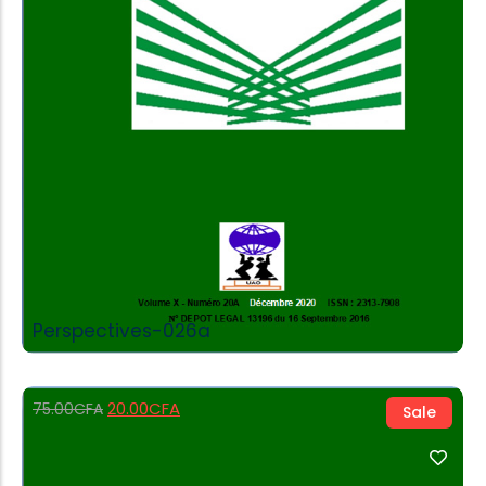
Add to Cart
Perspectives-026a
20.00
CFA
75.00
CFA
Sale