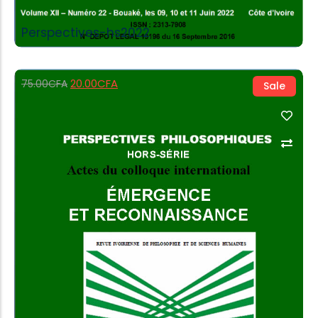
Perspectives-hs2022
20.00
CFA
75.00
CFA
Sale
Add to Cart