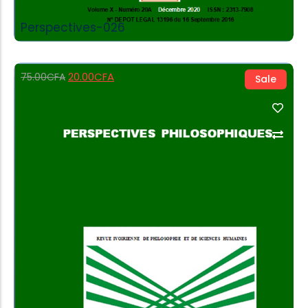
Perspectives-026
20.00
CFA
75.00
CFA
Sale
Add to Cart