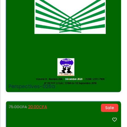
Add to Cart
Perspectives-026a
20.00
CFA
75.00
CFA
Sale