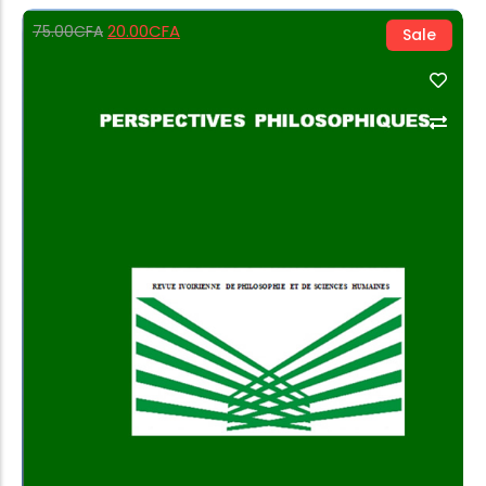
20.00
CFA
75.00
CFA
Sale
Add to Cart