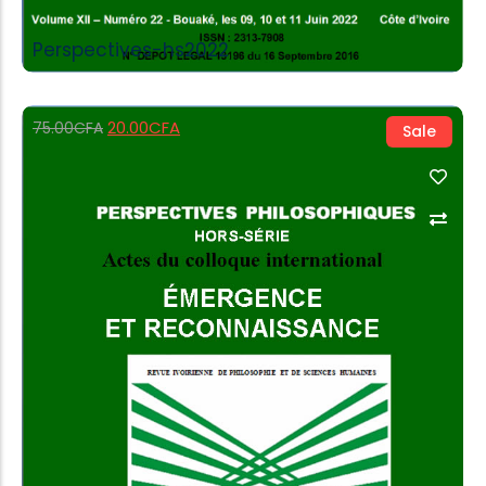
Perspectives-hs2022
20.00
CFA
75.00
CFA
Sale
Add to Cart