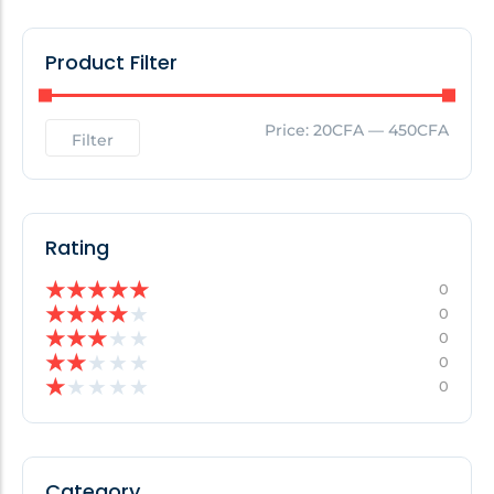
Product Filter
Price:
20CFA
—
450CFA
Filter
Rating
★
★
★
★
★
0
★
★
★
★
★
0
★
★
★
★
★
0
★
★
★
★
★
0
★
★
★
★
★
0
Category