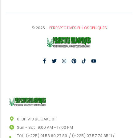
© 2025 –
PERPSPECTIVES PHILOSOPHIQUES
01 BP V18 BOUAKE 01
Sun - Sat : 9:00 AM - 17:00 PM
Tél : (+225) 01 53 69 27 89 / (+225) 07 57 74 35 11 /
(+225) 07 47 93 73 34