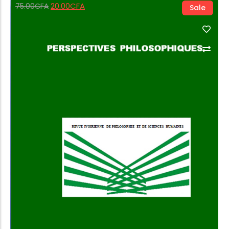
20.00
CFA
75.00
CFA
Sale
Add to Cart