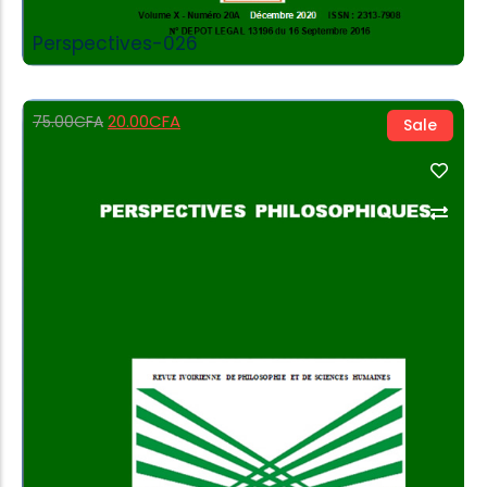
Perspectives-026
20.00
CFA
75.00
CFA
Sale
Add to Cart