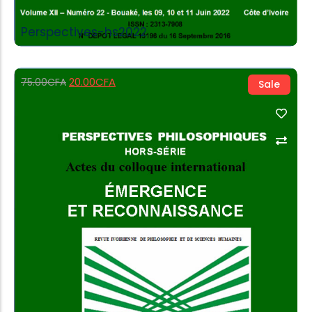
Perspectives-hs2022
20.00
CFA
75.00
CFA
Sale
Add to Cart