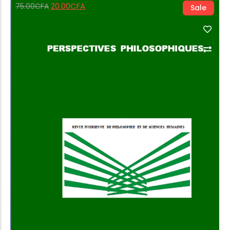
20.00
CFA
75.00
CFA
Sale
Add to Cart