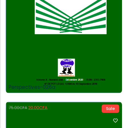
Add to Cart
Perspectives-026a
20.00
CFA
75.00
CFA
Sale