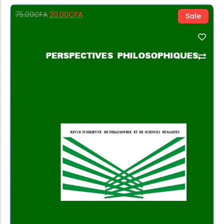
20.00
CFA
75.00
CFA
Sale
Add to Cart