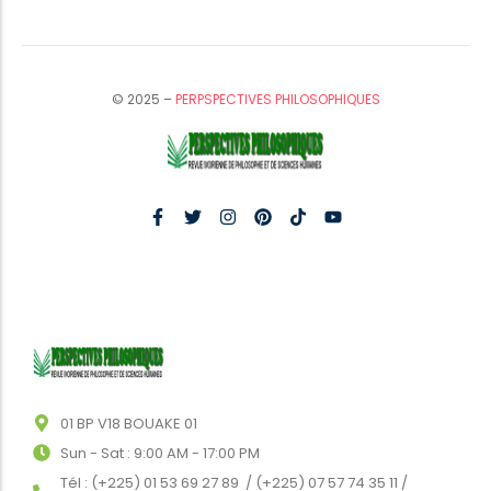
© 2025 –
PERPSPECTIVES PHILOSOPHIQUES
01 BP V18 BOUAKE 01
Sun - Sat : 9:00 AM - 17:00 PM
Tél : (+225) 01 53 69 27 89 / (+225) 07 57 74 35 11 /
(+225) 07 47 93 73 34