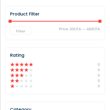
Product Filter
Price:
20CFA
—
450CFA
Filter
Rating
★
★
★
★
★
0
★
★
★
★
★
0
★
★
★
★
★
0
★
★
★
★
★
0
★
★
★
★
★
0
Category