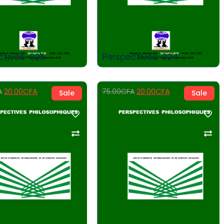
ctives-025
Perspectives-024
20.00
CFA
20.00
CFA
A
75.00
CFA
Sale
Sale
Add to Cart
Add to Cart