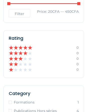
Price:
20CFA
—
450CFA
Filter
Rating
★
★
★
★
★
0
★
★
★
★
★
0
★
★
★
★
★
0
★
★
★
★
★
0
★
★
★
★
★
0
Category
Formations
1
Publications Hors séries
4