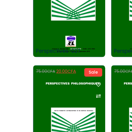
Add to Cart
Perspectives-027
Perspe
20.00
CFA
75.00
CFA
75.00
CF
Sale
Add to Cart