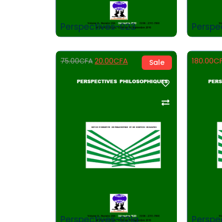
Perspectives-023
Perspe
20.00
CFA
180.00
C
75.00
CFA
Sale
Add to Cart
Perspectives-021a
Perspe