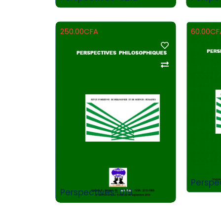
250.00
CFA
60.00
CF
Add to Cart
Perspe
Perspectives-019