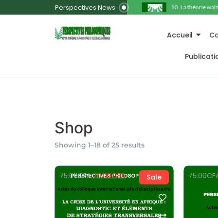
Perspectives News
11. La responsabilité pour l’autre
10. La théorie walzérie
Accueil
Ca
Publicat
Shop
Showing 1–18 of 25 results
20.00
CFA
75.00
CFA
75.00
CF
Sale