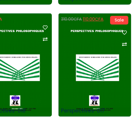
A
110.00
CFA
310.00
CFA
Sale
Add to Cart
Add to Cart
ctives-018
Perspectives-017