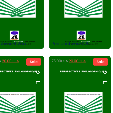
Add to Cart
Add to Cart
ctives-026a
Perspectives-026
20.00
CFA
20.00
CFA
A
75.00
CFA
Sale
Sale
Add to Cart
Add to Cart