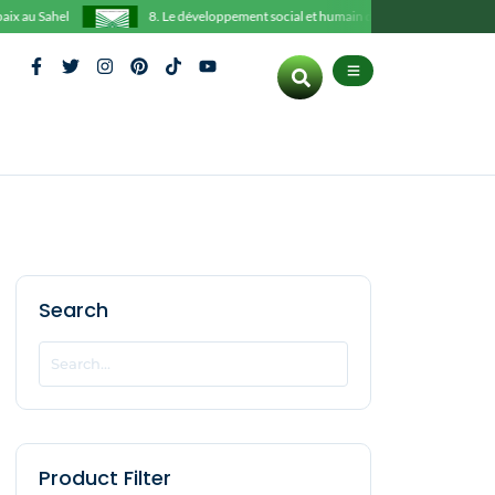
 au Sahel
8. Le développement social et humain des peuples noirs
Search
Product Filter