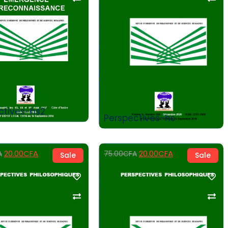
Add to Cart
Add to Cart
ctives-hs2
Perspectives-hs
20.00
CFA
20.00
CFA
A
75.00
CFA
Sale
Sale