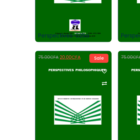
Perspectives-025a
Perspe
20.00
CFA
75.00
CFA
75.00
CF
Sale
Add to Cart