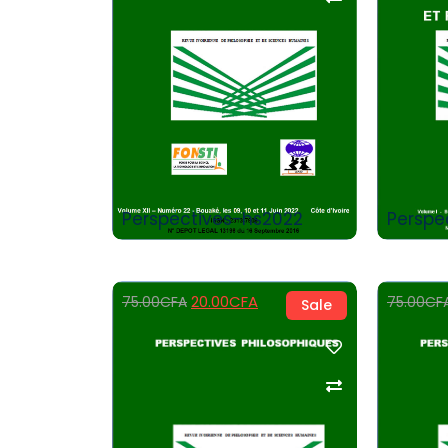
Add to Cart
Perspectives-hs2022
Perspe
20.00
CFA
75.00
CFA
75.00
CF
Sale