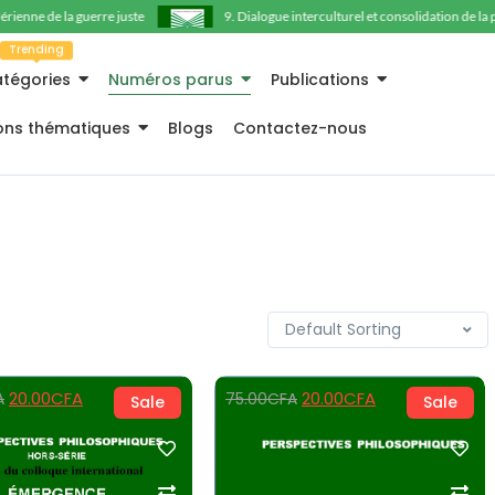
nne de la guerre juste
9. Dialogue interculturel et consolidation de la paix
Trending
tégories
Numéros parus
Publications
ions thématiques
Blogs
Contactez-nous
20.00
CFA
20.00
CFA
A
75.00
CFA
Sale
Sale