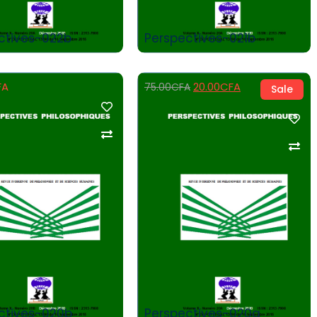
ctives-022b
Perspectives-021b
FA
20.00
CFA
75.00
CFA
Sale
Add to Cart
Add to Cart
ctives-020b
Perspectives-020a