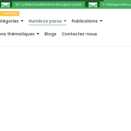
10. La théorie walzérienne de la guerre juste
9. Dialogue intercultu
Trending
tégories
Numéros parus
Publications
ions thématiques
Blogs
Contactez-nous