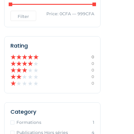
Price:
0CFA
—
999CFA
Filter
Rating
★
★
★
★
★
0
★
★
★
★
★
0
★
★
★
★
★
0
★
★
★
★
★
0
★
★
★
★
★
0
Category
Formations
1
Publications Hors séries
4