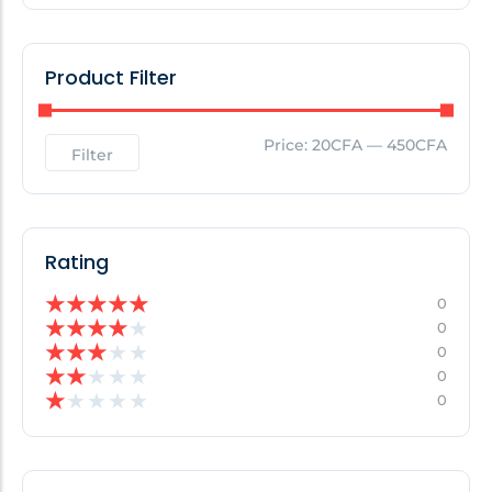
Product Filter
Price:
20CFA
—
450CFA
Filter
Rating
★
★
★
★
★
0
★
★
★
★
★
0
★
★
★
★
★
0
★
★
★
★
★
0
★
★
★
★
★
0