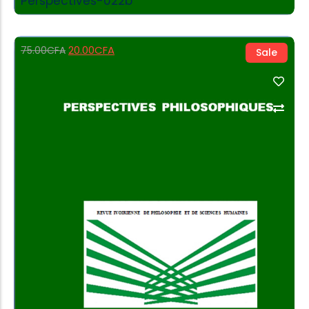
Perspectives-022b
20.00
CFA
75.00
CFA
Sale
Add to Cart