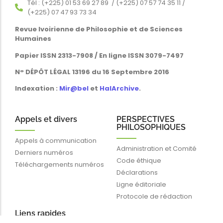
Tél : (+225) 01 53 69 27 89 / (+225) 07 57 74 35 11 /
(+225) 07 47 93 73 34
Revue Ivoirienne de Philosophie et de Sciences
Humaines
Papier ISSN 2313-7908 / En ligne ISSN 3079-7497
N° DÉPÔT LÉGAL 13196 du 16 Septembre 2016
Indexation :
Mir@bel
et
HalArchive
.
Appels et divers
PERSPECTIVES
PHILOSOPHIQUES
Appels à communication
Administration et Comité
Derniers numéros
Code éthique
Téléchargements numéros
Déclarations
Ligne éditoriale
Protocole de rédaction
Liens rapides