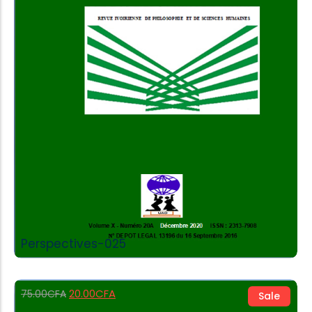
Add to Cart
Perspectives-025
20.00
CFA
75.00
CFA
Sale