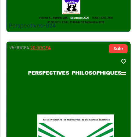
Perspectives-024
20.00
CFA
75.00
CFA
Sale
Add to Cart