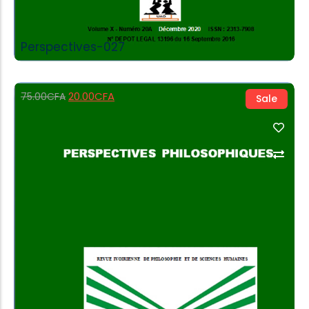
Perspectives-027
20.00
CFA
75.00
CFA
Sale
Add to Cart