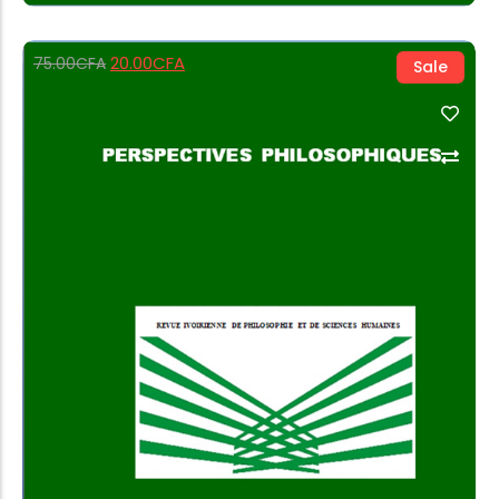
20.00
CFA
75.00
CFA
Sale
Add to Cart