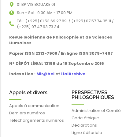
01 BP V18 BOUAKE 01
Sun - Sat : 9:00 AM - 17:00 PM
Tél : (+225) 01 53 69 27 89 / (+225) 07 57 74 35 11 /
(+225) 07 47 93 73 34
Revue Ivoirienne de Philosophie et de Sciences
Humaines
Papier ISSN 2313-7908 / En ligne ISSN 3079-7497
N° DÉPÔT LÉGAL 13196 du 16 Septembre 2016
Indexation :
Mir@bel
et
HalArchive
.
Appels et divers
PERSPECTIVES
PHILOSOPHIQUES
Appels à communication
Administration et Comité
Derniers numéros
Code éthique
Téléchargements numéros
Déclarations
Ligne éditoriale