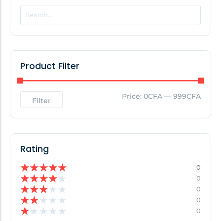
POPULAR THIS WEEK
No Posts Found!
Product Filter
EDITOR'S PICK
Price:
0CFA
—
999CFA
Filter
No Posts Found!
Rating
★
★
★
★
★
0
★
★
★
★
★
0
★
★
★
★
★
0
★
★
★
★
★
0
★
★
★
★
★
0