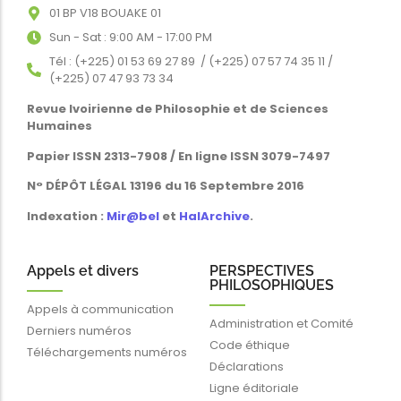
01 BP V18 BOUAKE 01
Sun - Sat : 9:00 AM - 17:00 PM
Tél : (+225) 01 53 69 27 89 / (+225) 07 57 74 35 11 /
(+225) 07 47 93 73 34
Revue Ivoirienne de Philosophie et de Sciences
Humaines
Papier ISSN 2313-7908 / En ligne ISSN 3079-7497
N° DÉPÔT LÉGAL 13196 du 16 Septembre 2016
Indexation :
Mir@bel
et
HalArchive
.
Appels et divers
PERSPECTIVES
PHILOSOPHIQUES
Appels à communication
Administration et Comité
Derniers numéros
Code éthique
Téléchargements numéros
Déclarations
Ligne éditoriale