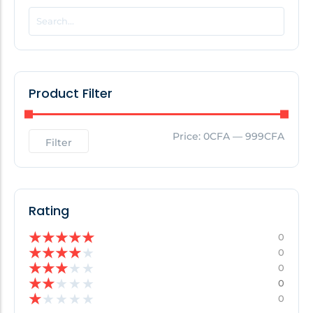
POPULAR THIS WEEK
No Posts Found!
Product Filter
EDITOR'S PICK
Price:
0CFA
—
999CFA
Filter
No Posts Found!
Rating
★
★
★
★
★
0
★
★
★
★
★
0
★
★
★
★
★
0
★
★
★
★
★
0
★
★
★
★
★
0