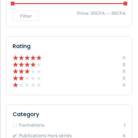
Price:
20CFA
—
55CFA
Filter
Rating
★
★
★
★
★
0
★
★
★
★
★
0
★
★
★
★
★
0
★
★
★
★
★
0
★
★
★
★
★
0
Category
Formations
1
Publications Hors séries
4