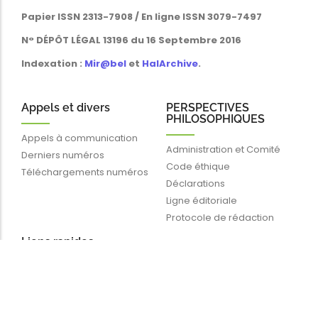
Papier ISSN 2313-7908 / En ligne ISSN 3079-7497
N° DÉPÔT LÉGAL 13196 du 16 Septembre 2016
Indexation :
Mir@bel
et
HalArchive
.
Appels et divers
PERSPECTIVES
PHILOSOPHIQUES
Appels à communication
Administration et Comité
Derniers numéros
Code éthique
Téléchargements numéros
Déclarations
Ligne éditoriale
Protocole de rédaction
Liens rapides
Blog
Catégories
Contactez-nous