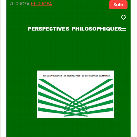
55.00
CFA
70.00
CFA
Sale
Buy Product