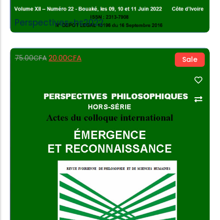
Perspectives-hs2022
20.00
CFA
75.00
CFA
Sale
Add to Cart