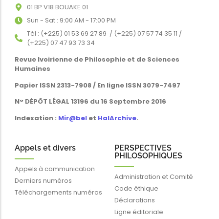
01 BP V18 BOUAKE 01
Sun - Sat : 9:00 AM - 17:00 PM
Tél : (+225) 01 53 69 27 89 / (+225) 07 57 74 35 11 /
(+225) 07 47 93 73 34
Revue Ivoirienne de Philosophie et de Sciences
Humaines
Papier ISSN 2313-7908 / En ligne ISSN 3079-7497
N° DÉPÔT LÉGAL 13196 du 16 Septembre 2016
Indexation :
Mir@bel
et
HalArchive
.
Appels et divers
PERSPECTIVES
PHILOSOPHIQUES
Appels à communication
Administration et Comité
Derniers numéros
Code éthique
Téléchargements numéros
Déclarations
Ligne éditoriale