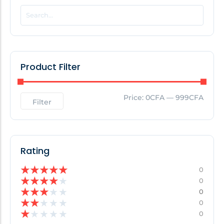
POPULAR THIS WEEK
No Posts Found!
Product Filter
EDITOR'S PICK
Price:
0CFA
—
999CFA
Filter
No Posts Found!
Rating
★
★
★
★
★
0
★
★
★
★
★
0
★
★
★
★
★
0
★
★
★
★
★
0
★
★
★
★
★
0