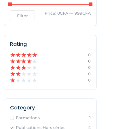
Price:
0CFA
—
999CFA
Filter
Rating
★
★
★
★
★
0
★
★
★
★
★
0
★
★
★
★
★
0
★
★
★
★
★
0
★
★
★
★
★
0
Category
Formations
1
Publications Hors séries
4