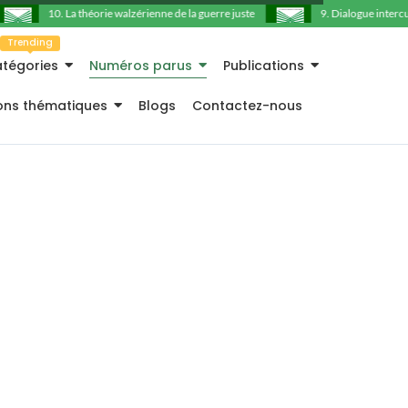
10. La théorie walzérienne de la guerre juste
9. Dialogue intercultu
Trending
tégories
Numéros parus
Publications
ions thématiques
Blogs
Contactez-nous