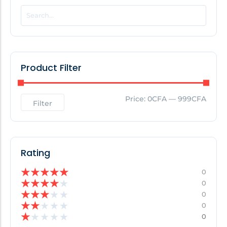
POPULAR THIS WEEK
No Posts Found!
Product Filter
EDITOR'S PICK
Price:
0CFA
—
999CFA
Filter
No Posts Found!
Rating
★
★
★
★
★
0
★
★
★
★
★
0
★
★
★
★
★
0
★
★
★
★
★
0
★
★
★
★
★
0