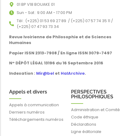
01 BP V18 BOUAKE 01
Sun - Sat : 9:00 AM - 17:00 PM
Tél : (+225) 01 53 69 27 89 / (+225) 07 57 74 35 11 /
(+225) 07 47 93 73 34
Revue Ivoirienne de Philosophie et de Sciences
Humaines
Papier ISSN 2313-7908 / En ligne ISSN 3079-7497
N° DÉPÔT LÉGAL 13196 du 16 Septembre 2016
Indexation :
Mir@bel
et
HalArchive
.
Appels et divers
PERSPECTIVES
PHILOSOPHIQUES
Appels à communication
Administration et Comité
Derniers numéros
Code éthique
Téléchargements numéros
Déclarations
Ligne éditoriale