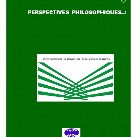
EDITOR'S PICK
No Posts Found!
Buy Product