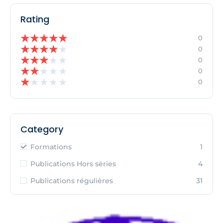
Rating
★
★
★
★
★
0
★
★
★
★
★
0
★
★
★
★
★
0
★
★
★
★
★
0
★
★
★
★
★
0
Category
Formations
1
Publications Hors séries
4
Publications régulières
31