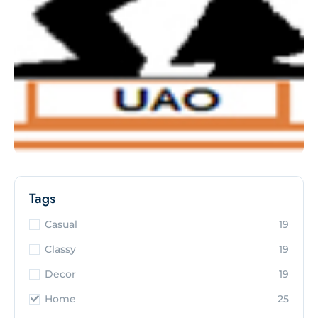
Tags
Casual
19
Classy
19
Decor
19
Home
25