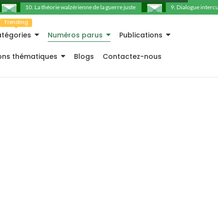
10. La théorie walzérienne de la guerre juste
9. Dialogue intercultu
Trending
tégories
Numéros parus
Publications
ions thématiques
Blogs
Contactez-nous