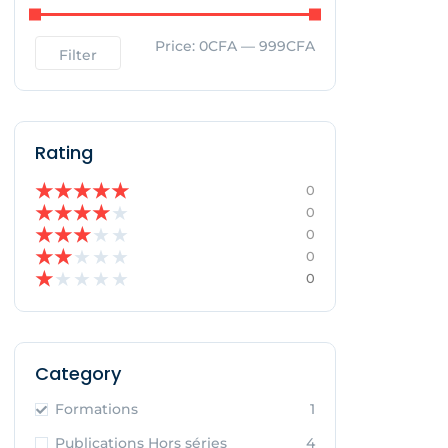
Price:
0CFA
—
999CFA
Filter
Rating
★
★
★
★
★
0
★
★
★
★
★
0
★
★
★
★
★
0
★
★
★
★
★
0
★
★
★
★
★
0
Category
Formations
1
Publications Hors séries
4