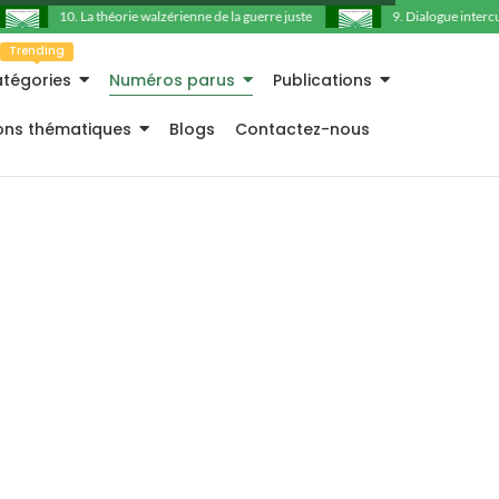
10. La théorie walzérienne de la guerre juste
9. Dialogue intercultu
Trending
tégories
Numéros parus
Publications
ions thématiques
Blogs
Contactez-nous