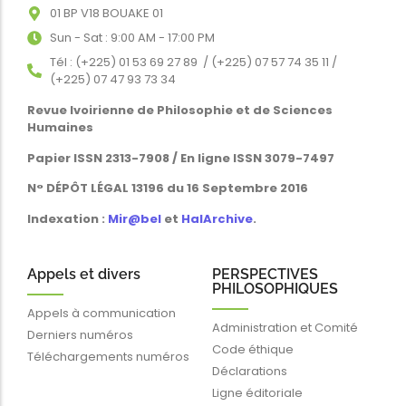
01 BP V18 BOUAKE 01
Sun - Sat : 9:00 AM - 17:00 PM
Tél : (+225) 01 53 69 27 89 / (+225) 07 57 74 35 11 /
(+225) 07 47 93 73 34
Revue Ivoirienne de Philosophie et de Sciences
Humaines
Papier ISSN 2313-7908 / En ligne ISSN 3079-7497
N° DÉPÔT LÉGAL 13196 du 16 Septembre 2016
Indexation :
Mir@bel
et
HalArchive
.
Appels et divers
PERSPECTIVES
PHILOSOPHIQUES
Appels à communication
Administration et Comité
Derniers numéros
Code éthique
Téléchargements numéros
Déclarations
Ligne éditoriale