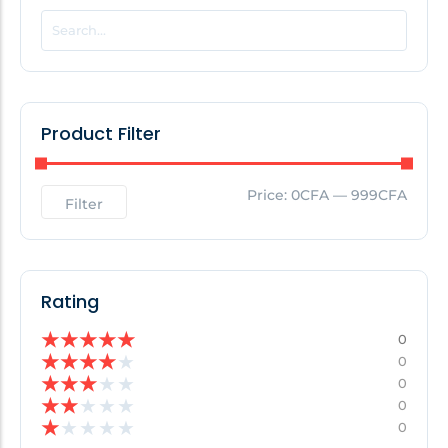
POPULAR THIS WEEK
No Posts Found!
Product Filter
EDITOR'S PICK
Price:
0CFA
—
999CFA
Filter
No Posts Found!
Rating
★
★
★
★
★
0
★
★
★
★
★
0
★
★
★
★
★
0
★
★
★
★
★
0
★
★
★
★
★
0