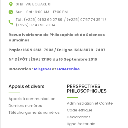
01 BP V18 BOUAKE 01
Sun - Sat : 9:00 AM - 17:00 PM
Tél : (+225) 01 53 69 27 89 / (+225) 07 57 74 35 11 /
(+225) 07 47 93 73 34
Revue Ivoirienne de Philosophie et de Sciences
Humaines
Papier ISSN 2313-7908 / En ligne ISSN 3079-7497
N° DÉPÔT LÉGAL 13196 du 16 Septembre 2016
Indexation :
Mir@bel
et
HalArchive
.
Appels et divers
PERSPECTIVES
PHILOSOPHIQUES
Appels à communication
Administration et Comité
Derniers numéros
Code éthique
Téléchargements numéros
Déclarations
Ligne éditoriale