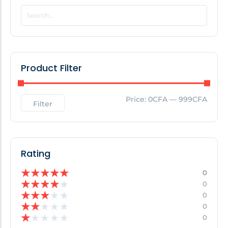
POPULAR THIS WEEK
No Posts Found!
Product Filter
EDITOR'S PICK
Price:
0CFA
—
999CFA
Filter
No Posts Found!
Rating
★
★
★
★
★
0
★
★
★
★
★
0
★
★
★
★
★
0
★
★
★
★
★
0
★
★
★
★
★
0