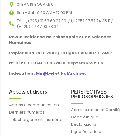
01 BP V18 BOUAKE 01
Sun - Sat : 9:00 AM - 17:00 PM
Tél : (+225) 01 53 69 27 89 / (+225) 07 57 74 35 11 /
(+225) 07 47 93 73 34
Revue Ivoirienne de Philosophie et de Sciences
Humaines
Papier ISSN 2313-7908 / En ligne ISSN 3079-7497
N° DÉPÔT LÉGAL 13196 du 16 Septembre 2016
Indexation :
Mir@bel
et
HalArchive
.
Appels et divers
PERSPECTIVES
PHILOSOPHIQUES
Appels à communication
Administration et Comité
Derniers numéros
Code éthique
Téléchargements numéros
Déclarations
Ligne éditoriale