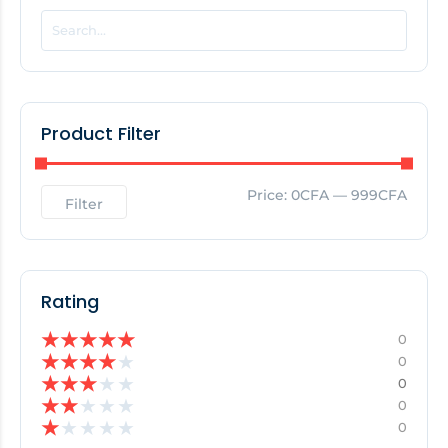
EDITOR'S PICK
No Posts Found!
Product Filter
Price:
0CFA
—
999CFA
Filter
Rating
★
★
★
★
★
0
★
★
★
★
★
0
★
★
★
★
★
0
★
★
★
★
★
0
★
★
★
★
★
0