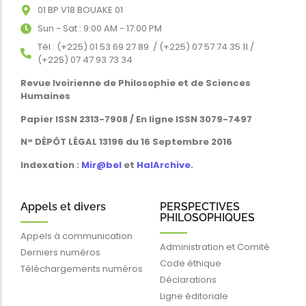
01 BP V18 BOUAKE 01
Sun - Sat : 9:00 AM - 17:00 PM
Tél : (+225) 01 53 69 27 89 / (+225) 07 57 74 35 11 /
(+225) 07 47 93 73 34
Revue Ivoirienne de Philosophie et de Sciences
Humaines
Papier ISSN 2313-7908 / En ligne ISSN 3079-7497
N° DÉPÔT LÉGAL 13196 du 16 Septembre 2016
Indexation :
Mir@bel
et
HalArchive
.
Appels et divers
PERSPECTIVES
PHILOSOPHIQUES
Appels à communication
Administration et Comité
Derniers numéros
Code éthique
Téléchargements numéros
Déclarations
Ligne éditoriale