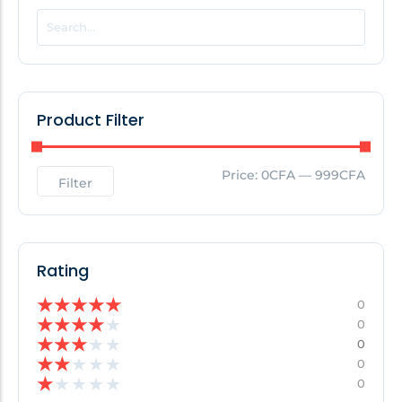
POPULAR THIS WEEK
No Posts Found!
Product Filter
EDITOR'S PICK
Price:
0CFA
—
999CFA
Filter
No Posts Found!
Rating
★
★
★
★
★
0
★
★
★
★
★
0
★
★
★
★
★
0
★
★
★
★
★
0
★
★
★
★
★
0