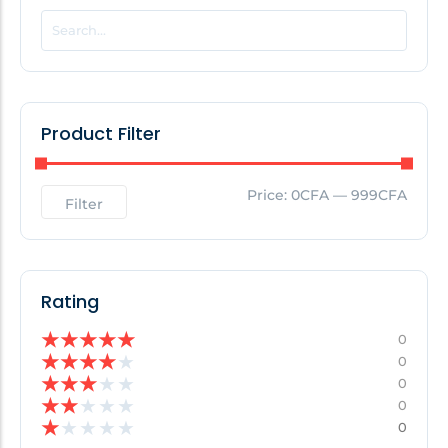
POPULAR THIS WEEK
No Posts Found!
Product Filter
EDITOR'S PICK
Price:
0CFA
—
999CFA
Filter
No Posts Found!
Rating
★
★
★
★
★
0
★
★
★
★
★
0
★
★
★
★
★
0
★
★
★
★
★
0
★
★
★
★
★
0