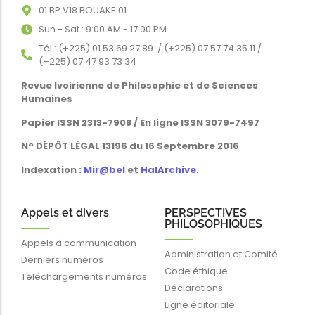
01 BP V18 BOUAKE 01
Sun - Sat : 9:00 AM - 17:00 PM
Tél : (+225) 01 53 69 27 89 / (+225) 07 57 74 35 11 /
(+225) 07 47 93 73 34
Revue Ivoirienne de Philosophie et de Sciences
Humaines
Papier ISSN 2313-7908 / En ligne ISSN 3079-7497
N° DÉPÔT LÉGAL 13196 du 16 Septembre 2016
Indexation :
Mir@bel
et
HalArchive
.
Appels et divers
PERSPECTIVES
PHILOSOPHIQUES
Appels à communication
Administration et Comité
Derniers numéros
Code éthique
Téléchargements numéros
Déclarations
Ligne éditoriale