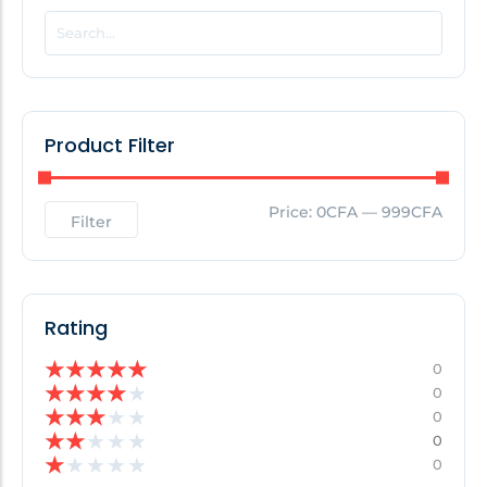
POPULAR THIS WEEK
No Posts Found!
Product Filter
EDITOR'S PICK
Price:
0CFA
—
999CFA
Filter
No Posts Found!
Rating
★
★
★
★
★
0
★
★
★
★
★
0
★
★
★
★
★
0
★
★
★
★
★
0
★
★
★
★
★
0