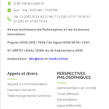
01 BP V18 BOUAKE 01
Sun - Sat : 9:00 AM - 17:00 PM
Tél : (+225) 01 53 69 27 89 / (+225) 07 57 74 35 11 /
(+225) 07 47 93 73 34
Revue Ivoirienne de Philosophie et de Sciences
Humaines
Papier ISSN 2313-7908 / En ligne ISSN 3079-7497
N° DÉPÔT LÉGAL 13196 du 16 Septembre 2016
Indexation :
Mir@bel
et
HalArchive
.
Appels et divers
PERSPECTIVES
PHILOSOPHIQUES
Appels à communication
Administration et Comité
Derniers numéros
Code éthique
Téléchargements numéros
Déclarations
Ligne éditoriale