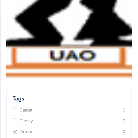
Tags
Casual
0
Classy
0
Decor
0