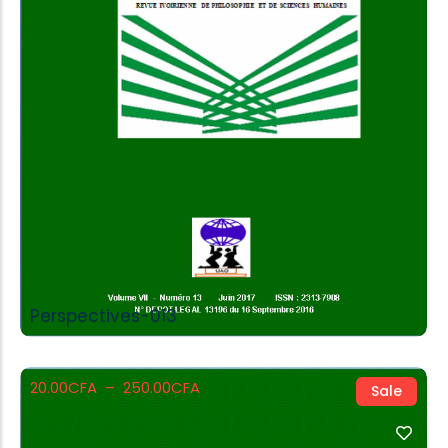
View Products
Perspectives-013
20.00
CFA
–
250.00
CFA
Sale