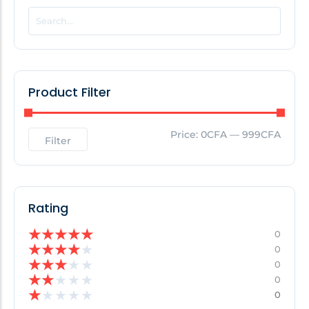
POPULAR THIS WEEK
No Posts Found!
Product Filter
EDITOR'S PICK
Price:
0CFA
—
999CFA
Filter
No Posts Found!
Rating
★
★
★
★
★
0
★
★
★
★
★
0
★
★
★
★
★
0
★
★
★
★
★
0
★
★
★
★
★
0