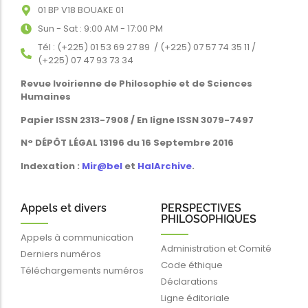
01 BP V18 BOUAKE 01
Sun - Sat : 9:00 AM - 17:00 PM
Tél : (+225) 01 53 69 27 89 / (+225) 07 57 74 35 11 /
(+225) 07 47 93 73 34
Revue Ivoirienne de Philosophie et de Sciences
Humaines
Papier ISSN 2313-7908 / En ligne ISSN 3079-7497
N° DÉPÔT LÉGAL 13196 du 16 Septembre 2016
Indexation :
Mir@bel
et
HalArchive
.
Appels et divers
PERSPECTIVES
PHILOSOPHIQUES
Appels à communication
Administration et Comité
Derniers numéros
Code éthique
Téléchargements numéros
Déclarations
Ligne éditoriale