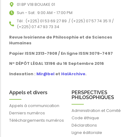
01 BP V18 BOUAKE 01
Sun - Sat : 9:00 AM - 17:00 PM
Tél : (+225) 01 53 69 27 89 / (+225) 07 57 74 35 11 /
(+225) 07 47 93 73 34
Revue Ivoirienne de Philosophie et de Sciences
Humaines
Papier ISSN 2313-7908 / En ligne ISSN 3079-7497
N° DÉPÔT LÉGAL 13196 du 16 Septembre 2016
Indexation :
Mir@bel
et
HalArchive
.
Appels et divers
PERSPECTIVES
PHILOSOPHIQUES
Appels à communication
Administration et Comité
Derniers numéros
Code éthique
Téléchargements numéros
Déclarations
Ligne éditoriale