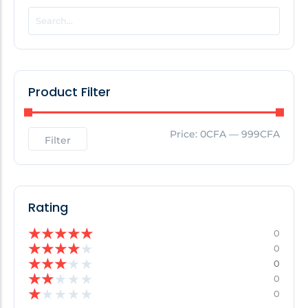
POPULAR THIS WEEK
No Posts Found!
Product Filter
EDITOR'S PICK
Price:
0CFA
—
999CFA
Filter
No Posts Found!
Rating
★
★
★
★
★
0
★
★
★
★
★
0
★
★
★
★
★
0
★
★
★
★
★
0
★
★
★
★
★
0