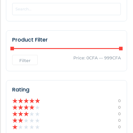
POPULAR THIS WEEK
No Posts Found!
Product Filter
EDITOR'S PICK
Price:
0CFA
—
999CFA
Filter
No Posts Found!
Rating
★
★
★
★
★
0
★
★
★
★
★
0
★
★
★
★
★
0
★
★
★
★
★
0
★
★
★
★
★
0