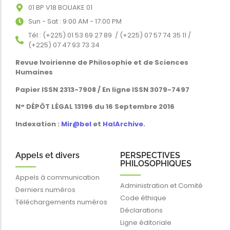
01 BP V18 BOUAKE 01
Sun - Sat : 9:00 AM - 17:00 PM
Tél : (+225) 01 53 69 27 89 / (+225) 07 57 74 35 11 /
(+225) 07 47 93 73 34
Revue Ivoirienne de Philosophie et de Sciences
Humaines
Papier ISSN 2313-7908 / En ligne ISSN 3079-7497
N° DÉPÔT LÉGAL 13196 du 16 Septembre 2016
Indexation :
Mir@bel
et
HalArchive
.
Appels et divers
PERSPECTIVES
PHILOSOPHIQUES
Appels à communication
Administration et Comité
Derniers numéros
Code éthique
Téléchargements numéros
Déclarations
Ligne éditoriale