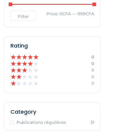
Price:
0CFA
—
999CFA
Filter
Rating
★
★
★
★
★
0
★
★
★
★
★
0
★
★
★
★
★
0
★
★
★
★
★
0
★
★
★
★
★
0
Category
Publications régulières
31