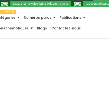
10. La théorie walzérienne de la guerre juste
9. Dialogue intercultu
Trending
tégories
Numéros parus
Publications
ions thématiques
Blogs
Contactez-nous