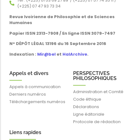
Tél : (+225) 01 53 69 27 89 / (+225) 07 57 74 35 11 /
(+225) 07 47 93 73 34
Revue Ivoirienne de Philosophie et de Sciences
Humaines
Papier ISSN 2313-7908 / En ligne ISSN 3079-7497
N° DÉPÔT LÉGAL 13196 du 16 Septembre 2016
Indexation :
Mir@bel
et
HalArchive
.
Appels et divers
PERSPECTIVES
PHILOSOPHIQUES
Appels à communication
Administration et Comité
Derniers numéros
Code éthique
Téléchargements numéros
Déclarations
Ligne éditoriale
Protocole de rédaction
Liens rapides