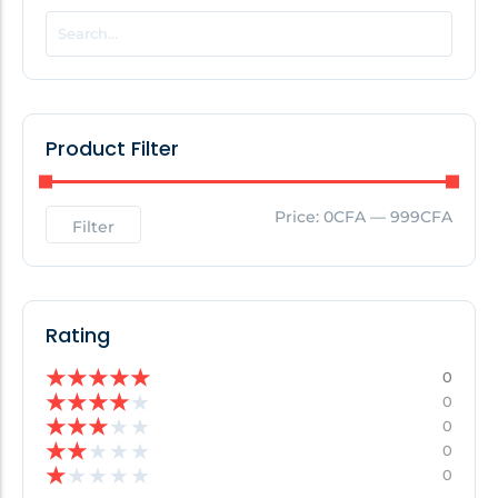
POPULAR THIS WEEK
No Posts Found!
Product Filter
EDITOR'S PICK
Price:
0CFA
—
999CFA
Filter
No Posts Found!
Rating
★
★
★
★
★
0
★
★
★
★
★
0
★
★
★
★
★
0
★
★
★
★
★
0
★
★
★
★
★
0